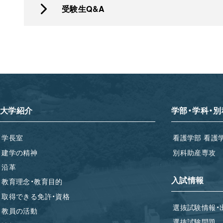
受験生Q&A
大学紹介
学部・学科・別
学長室
看護学部 看護
建学の精神
別科助産専攻
沿革
入試情報
教育理念・教育目的
取得できる免許・資格
選抜試験情報・
教員の活動
選抜試験問題