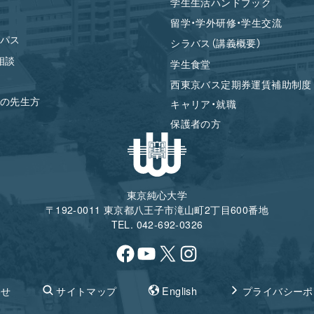
学生生活ハンドブック
留学・学外研修・学生交流
パス
シラバス（講義概要）
相談
学生食堂
西東京バス定期券運賃補助制度
の先生方
キャリア・就職
保護者の方
東京純心大学
〒192-0011 東京都八王子市滝山町2丁目600番地
TEL. 042-692-0326
Facebook
YouTube
X
Instagram
わせ
サイトマップ
English
プライバシーポ