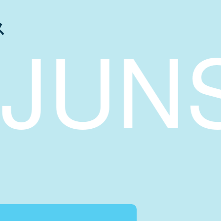
ス
NSHI