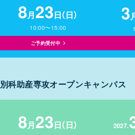
8
23
3
月
日
（日）
10:00〜15:00
ご予約受付中
別科助産専攻
オープンキャンパス
8
23
月
日
（日）
2027.