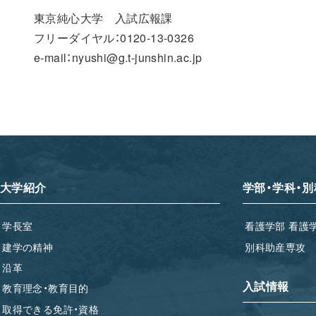
東京純心大学 入試広報課
フリーダイヤル：0120-13-0326
e-mail：nyushi@g.t-junshin.ac.jp
大学紹介
学部・学科・別
学長室
看護学部 看護
建学の精神
別科助産専攻
沿革
入試情報
教育理念・教育目的
取得できる免許・資格