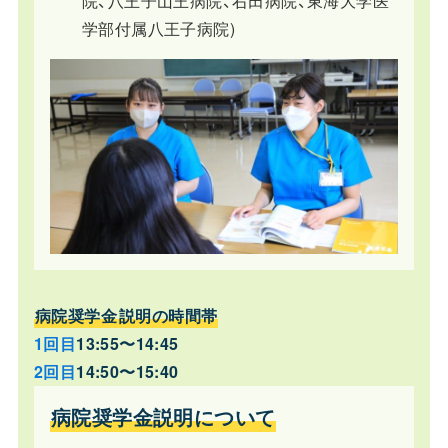
院、八王子山王病院、右田病院、東海大学医
学部付属八王子病院)
病院奨学金
説明の時間帯
1回目
13:55〜14:45
2回目
14:50〜15:40
病院奨学金説明について