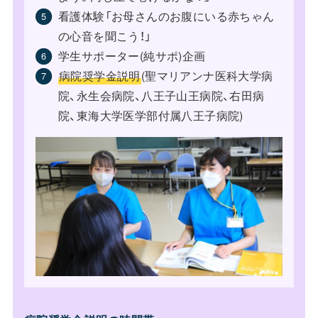
看護体験「お母さんのお腹にいる赤ちゃん
の心音を聞こう！」
学生サポーター(純サポ)企画
病院奨学金説明
(聖マリアンナ医科大学病
院、永生会病院、八王子山王病院、右田病
院、東海大学医学部付属八王子病院)