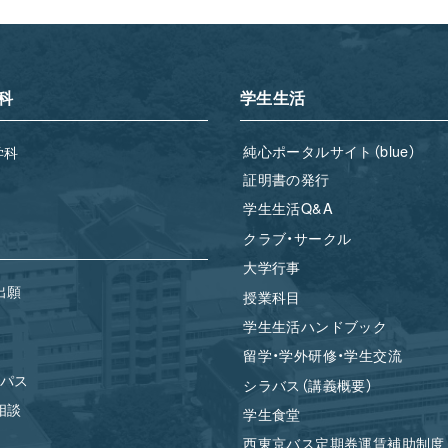
科
学生生活
純心ポータルサイト（blue）
学科
証明書の発行
学生生活Q&A
クラブ・サークル
大学行事
出願
授業科目
学生生活ハンドブック
留学・学外研修・学生交流
パス
シラバス（講義概要）
相談
学生食堂
西東京バス定期券運賃補助制度