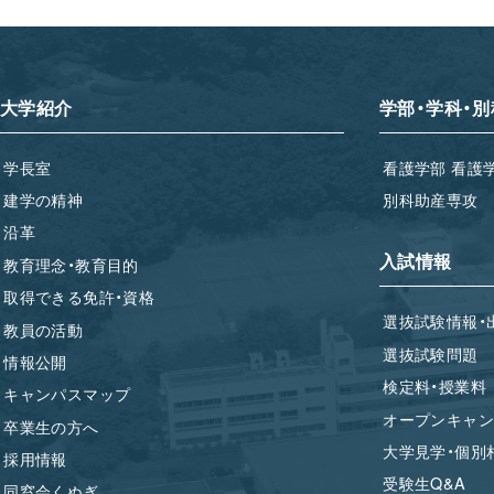
大学紹介
学部・学科・別
学長室
看護学部 看護
建学の精神
別科助産専攻
沿革
入試情報
教育理念・教育目的
取得できる免許・資格
選抜試験情報・
教員の活動
選抜試験問題
情報公開
検定料・授業料
キャンパスマップ
オープンキャン
卒業生の方へ
大学見学・個別
採用情報
受験生Q&A
同窓会くぬぎ