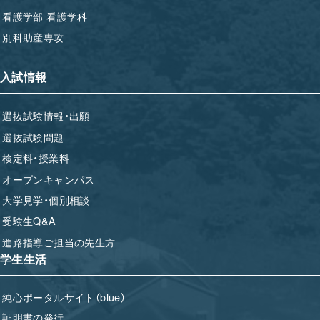
看護学部 看護学科
別科助産専攻
入試情報
選抜試験情報・出願
選抜試験問題
検定料・授業料
オープンキャンパス
大学見学・個別相談
受験生Q&A
進路指導ご担当の先生方
学生生活
純心ポータルサイト（blue）
証明書の発行