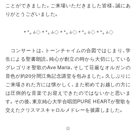
ことができました。ご来場いただきました皆様、誠にあ
りがとうございました。
＊*。⁂◇＊*。⁂◇＊*。⁂◇＊*。⁂◇＊*。⁂◇
コンサートは、トーンチャイムの合図ではじまり、学
生による聖書朗読、純心が創立の時から大切にしている
グレゴリオ聖歌のAve Maria、そして荘厳なオルガンの
音色が約20分間江角記念講堂を包みました。久しぶりに
ご来場された方には懐かしく、また初めてお越しの方に
は圧倒的な音楽でお迎えできたのではないかと思いま
す。その後、東京純心大学合唱団PURE HEARTが聖歌を
交えたクリスマスキャロルメドレーを披露しました。
☆