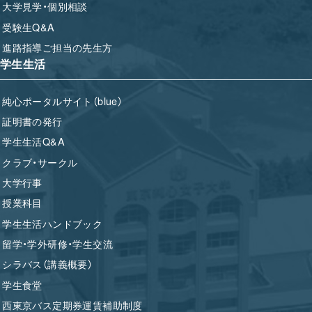
大学見学・個別相談
受験生Q&A
進路指導ご担当の先生方
学生生活
純心ポータルサイト（blue）
証明書の発行
学生生活Q&A
クラブ・サークル
大学行事
授業科目
学生生活ハンドブック
留学・学外研修・学生交流
シラバス（講義概要）
学生食堂
西東京バス定期券運賃補助制度