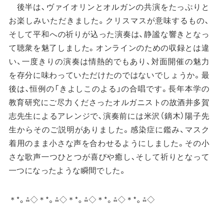
後半は、ヴァイオリンとオルガンの共演をたっぷりと
お楽しみいただきました。クリスマスが意味するもの、
そして平和への祈りが込った演奏は、静謐な響きとなっ
て聴衆を魅了しました。オンラインのための収録とは違
い、一度きりの演奏は情熱的でもあり、対面開催の魅力
を存分に味わっていただけたのではないでしょうか。最
後は、恒例の「きよしこのよる」の合唱です。長年本学の
教育研究にご尽力くださったオルガニストの故酒井多賀
志先生によるアレンジで、演奏前には米沢（鏑木）陽子先
生からそのご説明がありました。感染症に鑑み、マスク
着用のまま小さな声を合わせるようにしました。その小
さな歌声一つひとつが喜びや癒し、そして祈りとなって
一つになったような瞬間でした。
＊*。⁂◇＊*。⁂◇＊*。⁂◇＊*。⁂◇＊*。⁂◇