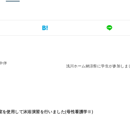
中伴
浅川ホーム納涼祭に学生が参加しま
室を使用して沐浴演習を行いました(母性看護学Ⅱ)