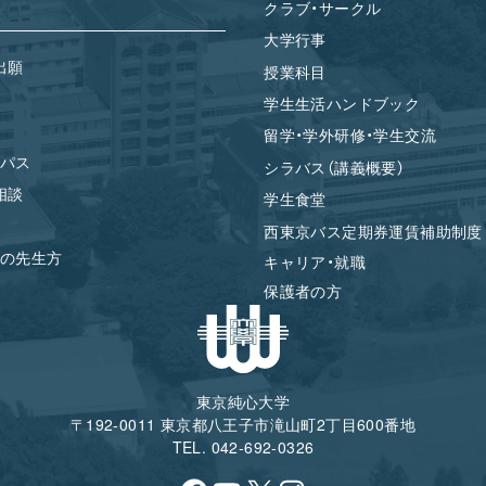
クラブ・サークル
大学行事
出願
授業科目
学生生活ハンドブック
留学・学外研修・学生交流
パス
シラバス（講義概要）
相談
学生食堂
西東京バス定期券運賃補助制度
の先生方
キャリア・就職
保護者の方
東京純心大学
〒192-0011 東京都八王子市滝山町2丁目600番地
TEL. 042-692-0326