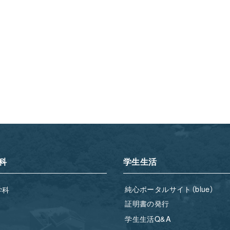
科
学生生活
純心ポータルサイト（blue）
学科
証明書の発行
学生生活Q&A