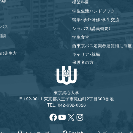
出願
授業科目
学生生活ハンドブック
留学・学外研修・学生交流
パス
シラバス（講義概要）
相談
学生食堂
西東京バス定期券運賃補助制度
の先生方
キャリア・就職
保護者の方
東京純心大学
〒192-0011 東京都八王子市滝山町2丁目600番地
TEL. 042-692-0326
Facebook
YouTube
X
Instagram
わせ
サイトマップ
English
プライバシーポ