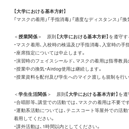
【大学における基本方針】
「マスクの着用」「手指消毒」「適度なディスタンス」「
＜
授業関係
＞ 原則
【大学における基本方針】
を遵守す
・マスク着用、入校時の検温及び手指消毒、入室時の手
・座席指定については中止します。
・演習時のフェイスシールド、マスクの着用は指導教員
・授業中の換気・Airdog使用は継続します。
・授業資料を配付及び学生へのマイク渡しも規制を行い
＜
学生生活関係
＞ 原則
【大学における基本方針】
を遵
・合唱部等、講堂での活動では、マスクの着用は不要で
・運動系活動については、テニスコート等屋外での活動
着用してください。
・課外活動は、1時間以内としてください。