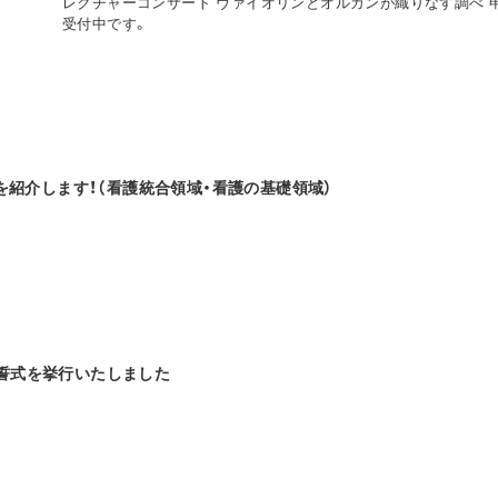
レクチャーコンサート ヴァイオリンとオルガンが織りなす調べ 
受付中です。
を紹介します！（看護統合領域・看護の基礎領域）
度宣誓式を挙行いたしました