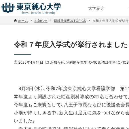
大学紹介
ホーム
お知らせ
別科助産専攻TOPICS
令和７年度入学式が挙行
令和７年度入学式が挙行されました
2025年4月14日
お知らせ
別科助産専攻TOPICS
看護学科TOPICS
4月2日（水）、令和7年度東京純心大学看護学部 第1
本年度より開設された助産別科専攻の21名も合わせて
今年度もご来賓として、八王子市長ならびに後援会会
小雨が降りしきる中、新入生は足元に気をつけながら
いました。
青木学長の式辞では、情報社会において自らが必要と