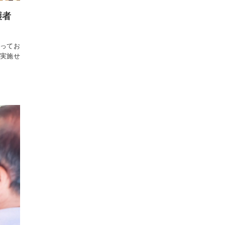
護者
なってお
は実施せ