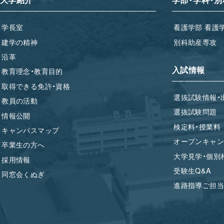
学長室
看護学部 看護
建学の精神
別科助産専攻
沿革
入試情報
教育理念・教育目的
取得できる免許・資格
選抜試験情報・
教員の活動
選抜試験問題
情報公開
検定料・授業料
キャンパスマップ
オープンキャン
卒業生の方へ
大学見学・個別
採用情報
受験生Q&A
同窓会くぬぎ
進路指導ご担当