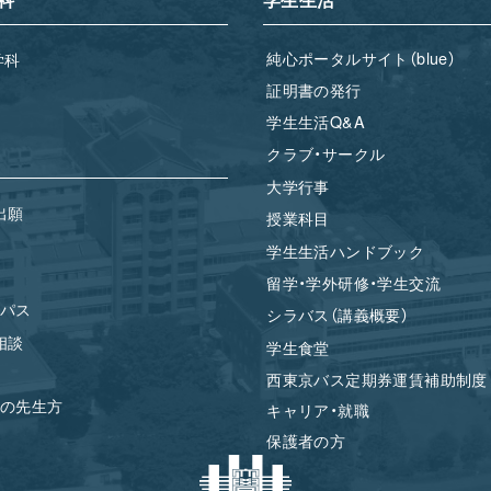
純心ポータルサイト（blue）
学科
証明書の発行
学生生活Q&A
クラブ・サークル
大学行事
出願
授業科目
学生生活ハンドブック
留学・学外研修・学生交流
パス
シラバス（講義概要）
相談
学生食堂
西東京バス定期券運賃補助制度
の先生方
キャリア・就職
保護者の方