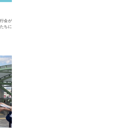
壮行会が
輩たちに