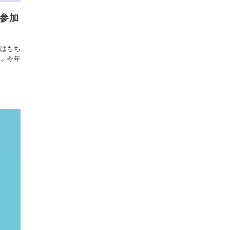
に参加
はもち
。今年