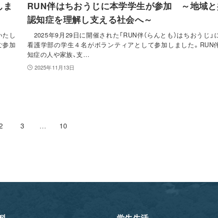
しま
RUN伴はちおうじに本学学生が参加 ～地域と
認知症を理解し支える社会へ～
いたし
2025年9月29日に開催された「RUN伴（らんとも）はちおうじ」
ご参加
看護学部の学生４名がボランティアとして参加しました。RUN
知症の人や家族、支…
2025年11月13日
2
3
…
10
科
学生生活