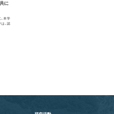
共に
に、本学
伴は、認
研究活動